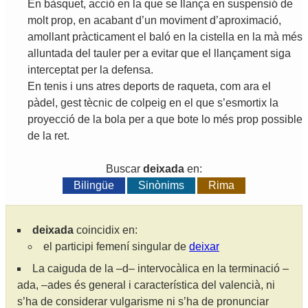
En
bàsquet
,
acció
en
la
que
se
llança
en
suspensió
de
molt
prop
,
en
acabant
d
’
un
moviment
d
’
aproximació
,
amollant
pràcticament
el
baló
en
la
cistella
en
la
mà
més
alluntada
del
tauler
per
a
evitar
que
el
llançament
siga
interceptat
per
la
defensa
.
En
tenis
i
uns
atres
deports
de
raqueta
,
com
ara
el
pàdel
,
gest
tècnic
de
colpeig
en
el
que
s
’
esmortix
la
proyecció
de
la
bola
per
a
que
bote
lo
més
prop
possible
de
la
ret
.
Buscar
deixada
en:
Bilingüe
Sinònims
Rima
deixada
coincidix en:
el participi femení singular de
deixar
La caiguda de la –d– intervocàlica en la terminació –
ada, –ades és general i característica del valencià, ni
s’ha de considerar vulgarisme ni s’ha de pronunciar