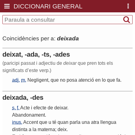
DICCIONARI GENERAL
Coincidències per a:
deixada
deixat, -ada, -ts, -ades
(paricipi passat i adjectiu de
deixar
que pren tots els
significats d’este verp.)
adj.
m.
Negligent
,
que
no
posa
atenció
en
lo
que
fa
.
deixada, -des
s.
f.
Acte
i
efecte
de
deixar
.
Abandonament
.
inus.
Accent
que
u
té
quan
parla
una
atra
llengua
distinta
a
la
materna
;
deix
.