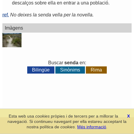
descalços
sobre
ella
en
entrar
a
una
població
.
ref.
No deixes la senda vella per la novella.
Imàgens
Buscar
senda
en:
Bilingüe
Sinònims
Rima
Esta web usa
cookies
pròpies i de tercers per a millorar la
X
navegació. Si continueu navegant per ella estareu acceptant la
Secció de Llengua i Lliteratura Valencianes
-
Real Acadèmia de
nostra política de
cookies
.
Més informació
.
Cultura Valenciana
-
Política de privacitat