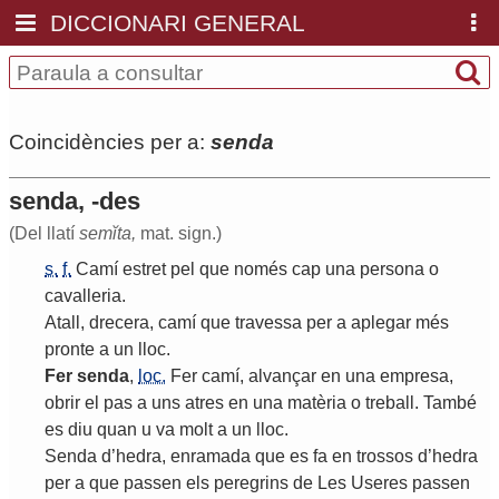
DICCIONARI GENERAL
Coincidències per a:
senda
senda, -des
(Del llatí
semĭta,
mat. sign.)
s.
f.
Camí
estret
pel
que
només
cap
una
persona
o
cavalleria
.
Atall
,
drecera
,
camí
que
travessa
per
a
aplegar
més
pronte
a
un
lloc
.
Fer
senda
,
loc.
Fer
camí
,
alvançar
en
una
empresa
,
obrir
el
pas
a
uns
atres
en
una
matèria
o
treball
.
També
es
diu
quan
u
va
molt
a
un
lloc
.
Senda
d
’
hedra
,
enramada
que
es
fa
en
trossos
d
’
hedra
per
a
que
passen
els
peregrins
de
Les
Useres
passen