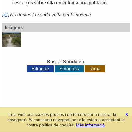
descalços
sobre
ella
en
entrar
a
una
població
.
ref.
No deixes la senda vella per la novella.
Imàgens
Buscar
Senda
en:
Bilingüe
Sinònims
Rima
Esta web usa
cookies
pròpies i de tercers per a millorar la
X
navegació. Si continueu navegant per ella estareu acceptant la
Secció de Llengua i Lliteratura Valencianes
-
Real Acadèmia de
nostra política de
cookies
.
Més informació
.
Cultura Valenciana
-
Política de privacitat