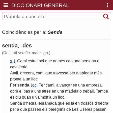
DICCIONARI GENERAL
Coincidències per a:
Senda
senda, -des
(Del llatí
semĭta,
mat. sign.)
s.
f.
Camí
estret
pel
que
només
cap
una
persona
o
cavalleria
.
Atall
,
drecera
,
camí
que
travessa
per
a
aplegar
més
pronte
a
un
lloc
.
Fer
senda
,
loc.
Fer
camí
,
alvançar
en
una
empresa
,
obrir
el
pas
a
uns
atres
en
una
matèria
o
treball
.
També
es
diu
quan
u
va
molt
a
un
lloc
.
Senda
d
’
hedra
,
enramada
que
es
fa
en
trossos
d
’
hedra
per
a
que
passen
els
peregrins
de
Les
Useres
passen