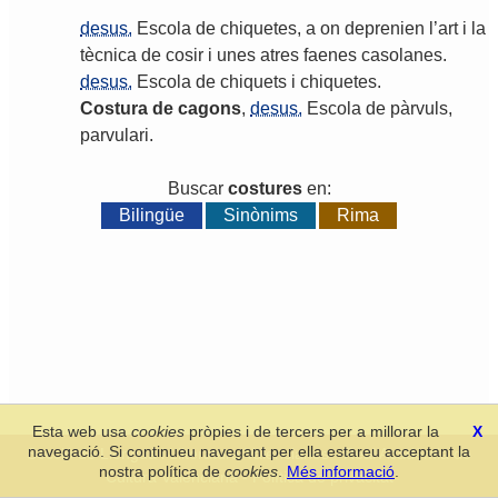
desus.
Escola
de
chiquetes
,
a
on
deprenien
l
’
art
i
la
tècnica
de
cosir
i
unes
atres
faenes
casolanes
.
desus.
Escola
de
chiquets
i
chiquetes
.
Costura
de
cagons
,
desus.
Escola
de
pàrvuls
,
parvulari
.
Buscar
costures
en:
Bilingüe
Sinònims
Rima
Esta web usa
cookies
pròpies i de tercers per a millorar la
X
navegació. Si continueu navegant per ella estareu acceptant la
Secció de Llengua i Lliteratura Valencianes
-
Real Acadèmia de
nostra política de
cookies
.
Més informació
.
Cultura Valenciana
-
Política de privacitat