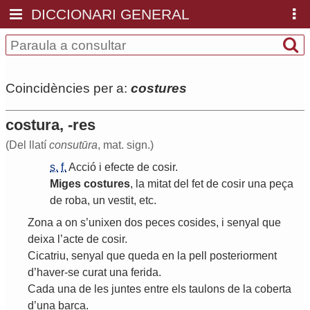
DICCIONARI GENERAL
Coincidències per a:
costures
costura, -res
(Del llatí
consutūra
, mat. sign.)
s.
f.
Acció
i
efecte
de
cosir
.
Miges
costures
,
la
mitat
del
fet
de
cosir
una
peça
de
roba
,
un
vestit
,
etc
.
Zona
a
on
s
’
unixen
dos
peces
cosides
,
i
senyal
que
deixa
l
’
acte
de
cosir
.
Cicatriu
,
senyal
que
queda
en
la
pell
posteriorment
d
’
haver
-
se
curat
una
ferida
.
Cada
una
de
les
juntes
entre
els
taulons
de
la
coberta
d
’
una
barca
.