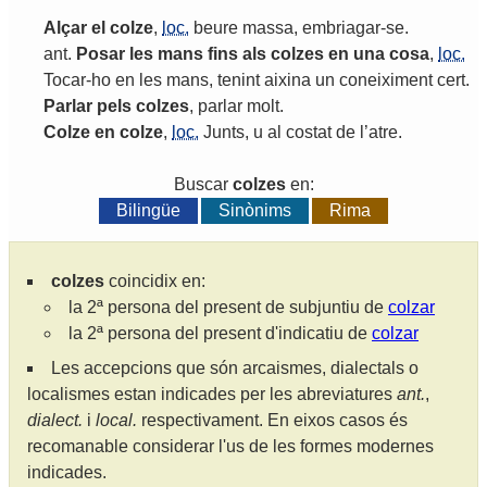
Alçar
el
colze
,
loc.
beure
massa
,
embriagar
-
se
.
ant
.
Posar
les
mans
fins
als
colzes
en
una
cosa
,
loc.
Tocar
-
ho
en
les
mans
,
tenint
aixina
un
coneiximent
cert
.
Parlar
pels
colzes
,
parlar
molt
.
Colze
en
colze
,
loc.
Junts
,
u
al
costat
de
l
’
atre
.
Buscar
colzes
en:
Bilingüe
Sinònims
Rima
colzes
coincidix en:
la 2ª persona del present de subjuntiu de
colzar
la 2ª persona del present d'indicatiu de
colzar
Les accepcions que són arcaismes, dialectals o
localismes estan indicades per les abreviatures
ant.
,
dialect.
i
local.
respectivament. En eixos casos és
recomanable considerar l'us de les formes modernes
indicades.