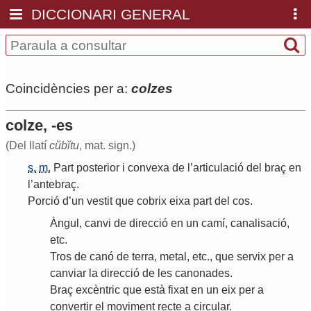
DICCIONARI GENERAL
Coincidències per a:
colzes
colze, -es
(Del llatí
cŭbĭtu
, mat. sign.)
s.
m.
Part
posterior
i
convexa
de
l
’
articulació
del
braç
en
l
’
antebraç
.
Porció
d
’
un
vestit
que
cobrix
eixa
part
del
cos
.
Àngul
,
canvi
de
direcció
en
un
camí
,
canalisació
,
etc
.
Tros
de
canó
de
terra
,
metal
,
etc
.,
que
servix
per
a
canviar
la
direcció
de
les
canonades
.
Braç
excèntric
que
està
fixat
en
un
eix
per
a
convertir
el
moviment
recte
a
circular
.