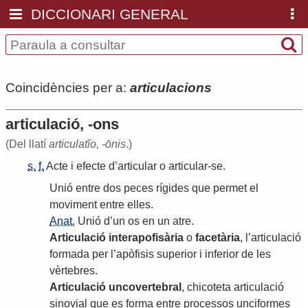
DICCIONARI GENERAL
Coincidències per a:
articulacions
articulació, -ons
(Del llatí
articulatĭo, -ōnis
.)
s.
f.
Acte
i
efecte
d
’
articular
o
articular
-
se
.
Unió
entre
dos
peces
rígides
que
permet
el
moviment
entre
elles
.
Anat.
Unió
d
’
un
os
en
un
atre
.
Articulació
interapofisària
o
facetària
,
l
’
articulació
formada
per
l
’
apòfisis
superior
i
inferior
de
les
vèrtebres
.
Articulació
uncovertebral
,
chicoteta
articulació
sinovial
que
es
forma
entre
processos
unciformes