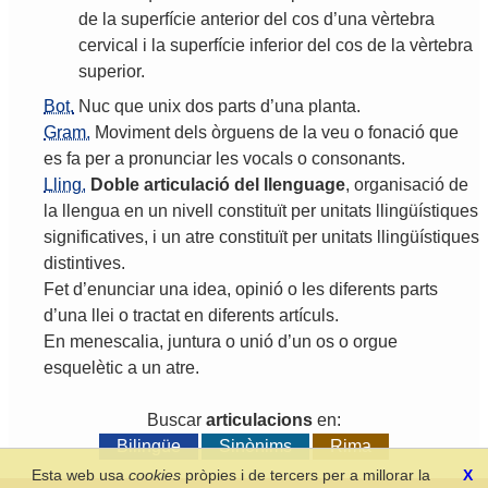
de
la
superfície
anterior
del
cos
d
’
una
vèrtebra
cervical
i
la
superfície
inferior
del
cos
de
la
vèrtebra
superior
.
Bot.
Nuc
que
unix
dos
parts
d
’
una
planta
.
Gram.
Moviment
dels
òrguens
de
la
veu
o
fonació
que
es
fa
per
a
pronunciar
les
vocals
o
consonants
.
Lling.
Doble
articulació
del
llenguage
,
organisació
de
la
llengua
en
un
nivell
constituït
per
unitats
llingüístiques
significatives
,
i
un
atre
constituït
per
unitats
llingüístiques
distintives
.
Fet
d
’
enunciar
una
idea
,
opinió
o
les
diferents
parts
d
’
una
llei
o
tractat
en
diferents
artículs
.
En
menescalia
,
juntura
o
unió
d
’
un
os
o
orgue
esquelètic
a
un
atre
.
Buscar
articulacions
en:
Bilingüe
Sinònims
Rima
Esta web usa
cookies
pròpies i de tercers per a millorar la
X