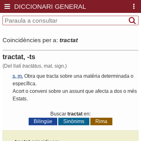
DICCIONARI GENERAL
Coincidències per a:
tractat
tractat, -ts
(Del llatí
tractātus
, mat. sign.)
s.
m.
Obra
que
tracta
sobre
una
matèria
determinada
o
específica
.
Acort
o
conveni
sobre
un
assunt
que
afecta
a
dos
o
més
Estats
.
Buscar
tractat
en:
Bilingüe
Sinònims
Rima