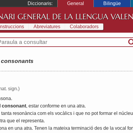
Diccionaris:
General
Bilingüe
NARI GENERAL DE LA LLENGUA VALE
Instruccions
Abreviatures
Colaboradors
:
consonants
mat. sign.)
nsona
.
l
consonant
,
estar
conforme
en
una
atra
.
tanta
resonància
com
els
vocàlics
i
que
no
pot
formar
el
núcleu
etra
que
el
representa
.
ona
en
una
atra
.
Tenen
la
mateixa
terminació
des
de
la
vocal
for