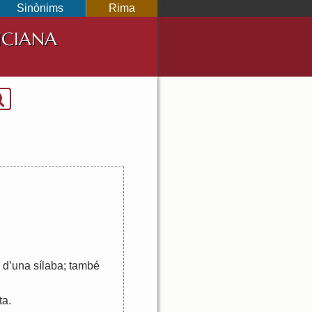
Sinònims
Rima
NCIANA
d
’
una
sílaba
;
també
ta
.