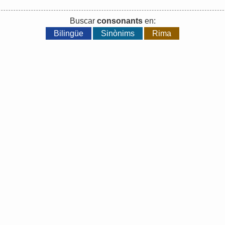
Buscar
consonants
en:
Bilingüe
Sinònims
Rima