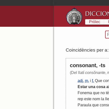
DICCIO
Pròlec
Coincidències per a
consonant, -ts
(Del llatí
consŏnante
, 
adj.
m.
i
f.
Que
co
Estar
una
cosa
a
Fonema
que
no
té
rep
este
nom
la
ll
Paraula
que
cons