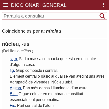
DICCIONARI GENERAL
Coincidències per a:
núcleu
núcleu, -us
(Del llatí
nūclĕus
.)
s.
m.
Part
o
massa
compacta
que
està
en
el
centre
d
’
alguna
cosa
.
fig.
Grup
compacte
i
central
.
Element
central
o
bàsic
al
qual
se
van
afegint
uns
atres
.
Agrupació
de
vivendes
:
Núcleu
urbà
.
Astron.
Part
més
densa
i
lluminosa
d
’
un
astre
.
Biol.
Orgue
celular
en
membrana
constituït
essencialment
per
cromatina
.
Fís.
Part
central
de
l
’
àtom
.