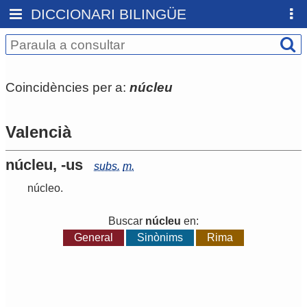
DICCIONARI BILINGÜE
Coincidències per a:
núcleu
Valencià
núcleu, -us
subs.
m.
núcleo
.
Buscar
núcleu
en:
General
Sinònims
Rima