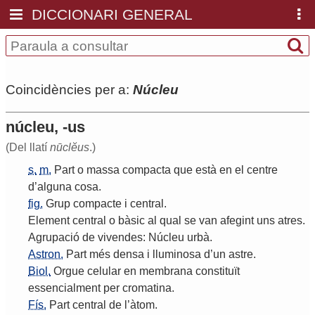
DICCIONARI GENERAL
Coincidències per a:
Núcleu
núcleu, -us
(Del llatí
nūclĕus
.)
s.
m.
Part
o
massa
compacta
que
està
en
el
centre
d
’
alguna
cosa
.
fig.
Grup
compacte
i
central
.
Element
central
o
bàsic
al
qual
se
van
afegint
uns
atres
.
Agrupació
de
vivendes
:
Núcleu
urbà
.
Astron.
Part
més
densa
i
lluminosa
d
’
un
astre
.
Biol.
Orgue
celular
en
membrana
constituït
essencialment
per
cromatina
.
Fís.
Part
central
de
l
’
àtom
.