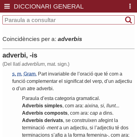
DICCIONARI GENERAL
Coincidències per a:
adverbis
adverbi, -is
(Del llatí
adverbĭum
, mat. sign.)
s.
m.
Gram.
Part
invariable
de
l
’
oració
que
té
com
a
funció
complementar
el
significat
del
verp
,
d
’
un
adjectiu
o
d
’
un
atre
adverbi
.
Paraula
d
’
esta
categoria
gramatical
.
Adverbis
simples
,
com
ara
:
aixina
,
si
,
llunt
...
Adverbis
composts
,
com
ara
:
cap
a
dins
.
Adverbis
derivats
,
se
construïxen
afegint
la
terminació
-
ment
a
un
adjectiu
,
si
l
’
adjectiu
té
dos
terminacions
s
’
afig
a
la
forma
femenina
-,
com
ara
: