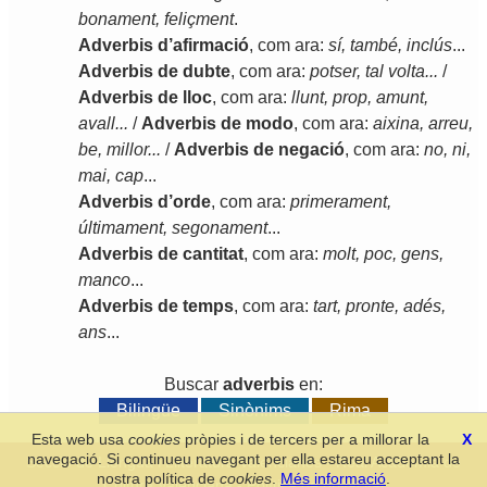
bonament
,
feliçment
.
Adverbis
d
’
afirmació
,
com
ara
:
sí
,
també
,
inclús
...
Adverbis
de
dubte
,
com
ara
:
potser
,
tal
volta
...
/
Adverbis
de
lloc
,
com
ara
:
llunt
,
prop
,
amunt
,
avall
...
/
Adverbis
de
modo
,
com
ara
:
aixina
,
arreu
,
be
,
millor
...
/
Adverbis
de
negació
,
com
ara
:
no
,
ni
,
mai
,
cap
...
Adverbis
d
’
orde
,
com
ara
:
primerament
,
últimament
,
segonament
...
Adverbis
de
cantitat
,
com
ara
:
molt
,
poc
,
gens
,
manco
...
Adverbis
de
temps
,
com
ara
:
tart
,
pronte
,
adés
,
ans
...
Buscar
adverbis
en:
Bilingüe
Sinònims
Rima
Esta web usa
cookies
pròpies i de tercers per a millorar la
X
navegació. Si continueu navegant per ella estareu acceptant la
Secció de Llengua i Lliteratura Valencianes
-
Real Acadèmia de
nostra política de
cookies
.
Més informació
.
Cultura Valenciana
-
Política de privacitat