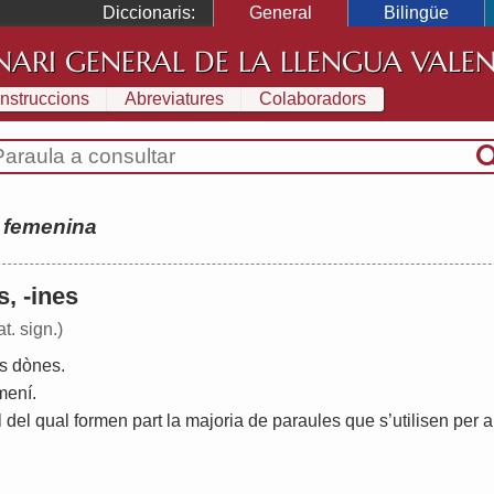
Diccionaris:
General
Bilingüe
NARI GENERAL DE LA LLENGUA VALE
Instruccions
Abreviatures
Colaboradors
:
femenina
s, -ines
t. sign.)
s
dònes
.
mení
.
l
del
qual
formen
part
la
majoria
de
paraules
que
s
’
utilisen
per
a