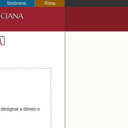
Sinònims
Rima
NCIANA
designar
a
dònes
o