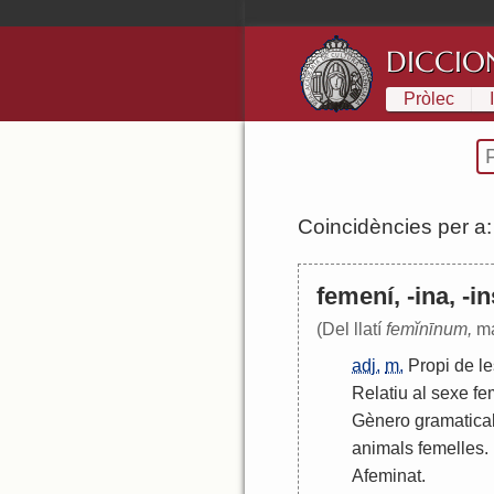
DICCIO
Pròlec
Coincidències per a
femení, -ina, -in
(Del llatí
femĭnīnum,
ma
adj.
m.
Propi
de
le
Relatiu
al
sexe
fe
Gènero
gramatica
animals
femelles
.
Afeminat
.