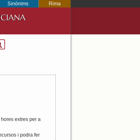
Sinònims
Rima
NCIANA
hores
extres
per
a
ecursos
i
podra
fer