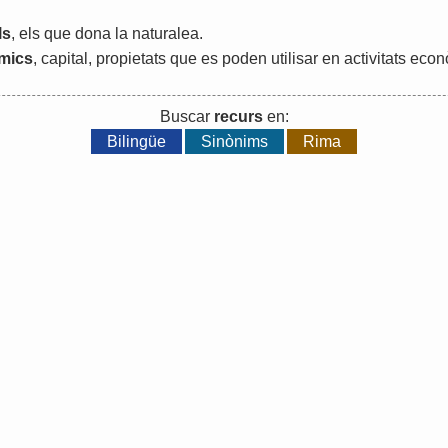
ls
,
els
que
dona
la
naturalea
.
mics
,
capital
,
propietats
que
es
poden
utilisar
en
activitats
econ
Buscar
recurs
en:
Bilingüe
Sinònims
Rima