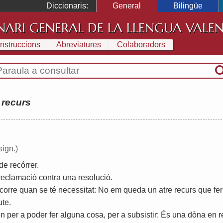
Diccionaris:
General
Bilingüe
NARI GENERAL DE LA LLENGUA VALE
Instruccions
Abreviatures
Colaboradors
:
recurs
sign.)
de
recórrer
.
reclamació
contra
una
resolució
.
corre
quan
se
té
necessitat
:
No
em
queda
un
atre
recurs
que
fer
ute
.
on
per
a
poder
fer
alguna
cosa
,
per
a
subsistir
:
És
una
dòna
en
r