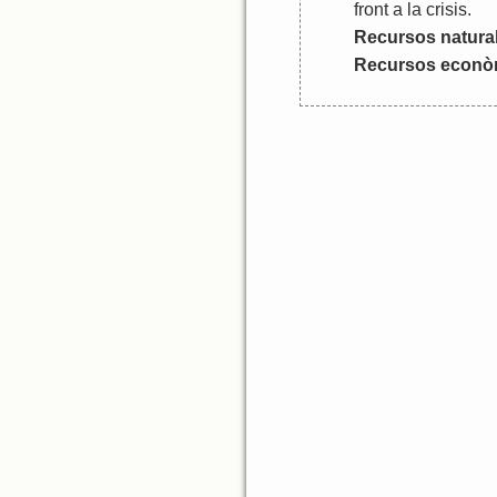
front
a
la
crisis
.
Recursos
natura
Recursos
econò