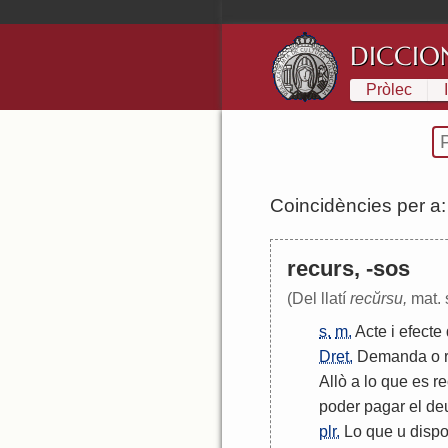
DICCIO
Pròlec
Coincidències per a
recurs, -sos
(Del llatí
recŭrsu,
mat. 
s.
m.
Acte
i
efecte
Dret.
Demanda
o
Allò
a
lo
que
es
re
poder
pagar
el
de
plr.
Lo
que
u
disp