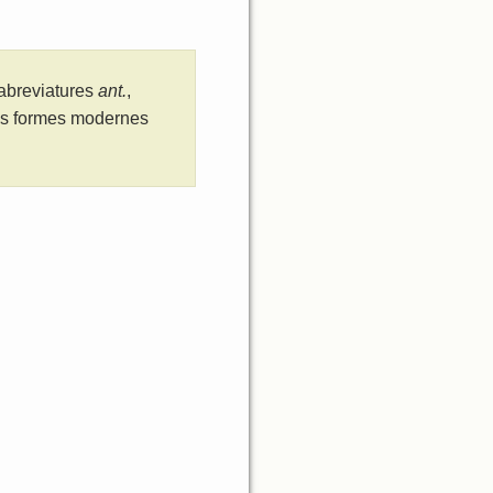
 abreviatures
ant.
,
les formes modernes