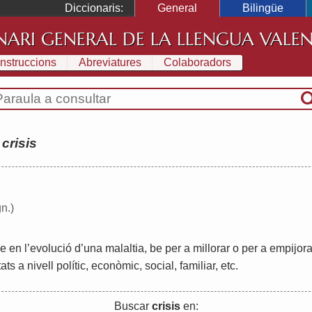
Diccionaris:
General
Bilingüe
NARI GENERAL DE LA LLENGUA VALE
Instruccions
Abreviatures
Colaboradors
:
crisis
gn.)
le
en
l
’
evolució
d
’
una
malaltia
,
be
per
a
millorar
o
per
a
empijora
tats
a
nivell
polític
,
econòmic
,
social
,
familiar
,
etc
.
Buscar
crisis
en: