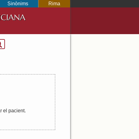
Sinònims
Rima
NCIANA
r
el
pacient
.