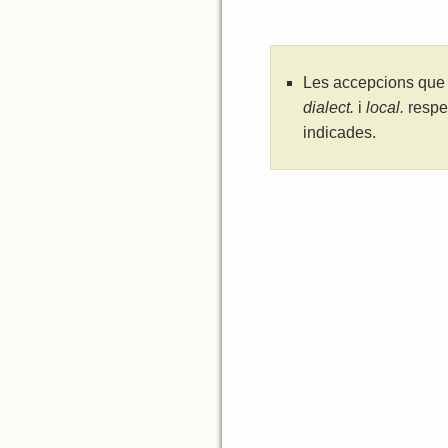
Les accepcions que 
dialect.
i
local.
respe
indicades.