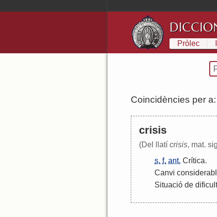
DICCIO
Pròlec
Coincidències per a
crisis
(Del llatí
crisis
, mat. si
s.
f.
ant.
Crítica
.
Canvi
considerab
Situació
de
dificul