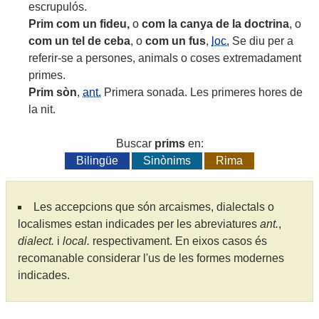
escrupulós
.
Prim
com
un
fideu
,
o
com
la
canya
de
la
doctrina
,
o
com
un
tel
de
ceba
,
o
com
un
fus
,
loc.
Se
diu
per
a
referir
-
se
a
persones
,
animals
o
coses
extremadament
primes
.
Prim
sòn
,
ant.
Primera
sonada
.
Les
primeres
hores
de
la
nit
.
Buscar
prims
en:
Bilingüe
Sinònims
Rima
Les accepcions que són arcaismes, dialectals o
localismes estan indicades per les abreviatures
ant.
,
dialect.
i
local.
respectivament. En eixos casos és
recomanable considerar l'us de les formes modernes
indicades.