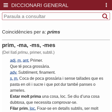
DICCIONARI GENERAL
Coincidències per a:
prims
prim, -ma, -ms, -mes
(Del llatí
prīmu
, primer, subtil.)
adj.
m.
ant.
Primer
.
Que
té
poca
grossària
.
adv.
Subtilment
,
finament
.
s.
m.
Coca
de
poca
grossària
i
sense
tallades
que
es
pasta
en
oli
i
sucre
i
que
pot
dur
també
panses
o
armeles
.
Estar
molt
prima
una
cosa
,
loc
.
Se
diu
d
’
una
cosa
dubtosa
,
que
necessita
comprovar
-
se
.
Filar
prim
,
loc.
Fixar
-
se
en
detalls
subtils
,
ser
molt