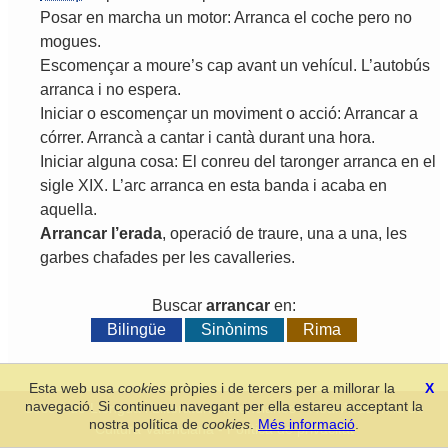
Posar
en
marcha
un
motor
:
Arranca
el
coche
pero
no
mogues
.
Escomençar
a
moure
’
s
cap
avant
un
vehícul
.
L
’
autobús
arranca
i
no
espera
.
Iniciar
o
escomençar
un
moviment
o
acció
:
Arrancar
a
córrer
.
Arrancà
a
cantar
i
cantà
durant
una
hora
.
Iniciar
alguna
cosa
:
El
conreu
del
taronger
arranca
en
el
sigle
XIX
.
L
’
arc
arranca
en
esta
banda
i
acaba
en
aquella
.
Arrancar
l
’
erada
,
operació
de
traure
,
una
a
una
,
les
garbes
chafades
per
les
cavalleries
.
Buscar
arrancar
en:
Bilingüe
Sinònims
Rima
Esta web usa
cookies
pròpies i de tercers per a millorar la
X
navegació. Si continueu navegant per ella estareu acceptant la
Secció de Llengua i Lliteratura Valencianes
-
Real Acadèmia de
nostra política de
cookies
.
Més informació
.
Cultura Valenciana
-
Política de privacitat