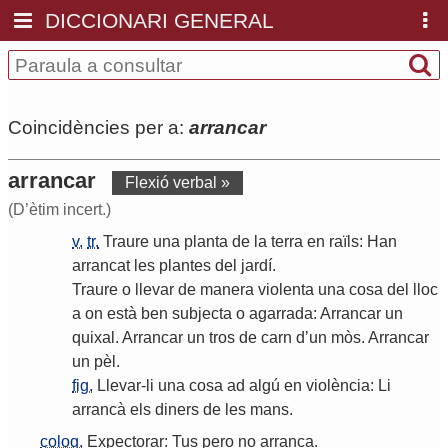
DICCIONARI GENERAL
Coincidències per a:
arrancar
arrancar
Flexió verbal »
(D’ètim incert.)
v.
tr.
Traure
una
planta
de
la
terra
en
raïls
:
Han
arrancat
les
plantes
del
jardí
.
Traure
o
llevar
de
manera
violenta
una
cosa
del
lloc
a
on
està
ben
subjecta
o
agarrada
:
Arrancar
un
quixal
.
Arrancar
un
tros
de
carn
d
’
un
mòs
.
Arrancar
un
pèl
.
fig.
Llevar
-
li
una
cosa
ad
algú
en
violència
:
Li
arrancà
els
diners
de
les
mans
.
coloq.
Expectorar
:
Tus
pero
no
arranca
.