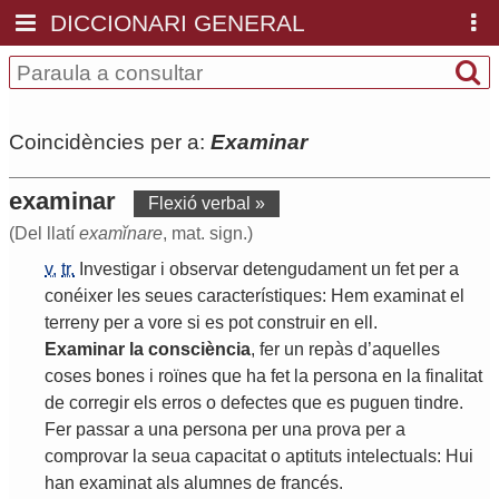
DICCIONARI GENERAL
Coincidències per a:
Examinar
examinar
Flexió verbal »
(Del llatí
examĭnare
, mat. sign.)
v.
tr.
Investigar
i
observar
detengudament
un
fet
per
a
conéixer
les
seues
característiques
:
Hem
examinat
el
terreny
per
a
vore
si
es
pot
construir
en
ell
.
Examinar
la
consciència
,
fer
un
repàs
d
’
aquelles
coses
bones
i
roïnes
que
ha
fet
la
persona
en
la
finalitat
de
corregir
els
erros
o
defectes
que
es
puguen
tindre
.
Fer
passar
a
una
persona
per
una
prova
per
a
comprovar
la
seua
capacitat
o
aptituts
intelectuals
:
Hui
han
examinat
als
alumnes
de
francés
.