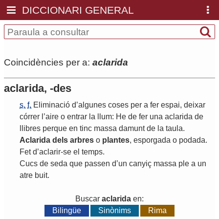
DICCIONARI GENERAL
Coincidències per a:
aclarida
aclarida, -des
s.
f.
Eliminació
d
’
algunes
coses
per
a
fer
espai
,
deixar
córrer
l
’
aire
o
entrar
la
llum
:
He
de
fer
una
aclarida
de
llibres
perque
en
tinc
massa
damunt
de
la
taula
.
Aclarida
dels
arbres
o
plantes
,
esporgada
o
podada
.
Fet
d
’
aclarir
-
se
el
temps
.
Cucs
de
seda
que
passen
d
’
un
canyiç
massa
ple
a
un
atre
buit
.
Buscar
aclarida
en:
Bilingüe
Sinònims
Rima