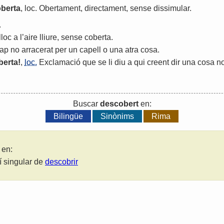
berta
,
loc
.
Obertament
,
directament
,
sense
dissimular
.
.
lloc
a
l
’
aire
lliure
,
sense
coberta
.
ap
no
arracerat
per
un
capell
o
una
atra
cosa
.
berta
!
,
loc.
Exclamació
que
se
li
diu
a
qui
creent
dir
una
cosa
n
Buscar
descobert
en:
Bilingüe
Sinònims
Rima
 en:
lí singular de
descobrir