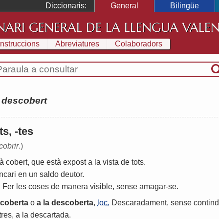
Diccionaris:
General
Bilingüe
NARI GENERAL DE LA LLENGUA VALE
Instruccions
Abreviatures
Colaboradors
:
descobert
ts, -tes
cobrir
.)
tà
cobert
,
que
està
expost
a
la
vista
de
tots
.
ncari
en
un
saldo
deutor
.
.
Fer
les
coses
de
manera
visible
,
sense
amagar
-
se
.
coberta
o
a
la
descoberta
,
loc.
Descaradament
,
sense
contind
tres
,
a
la
descartada
.