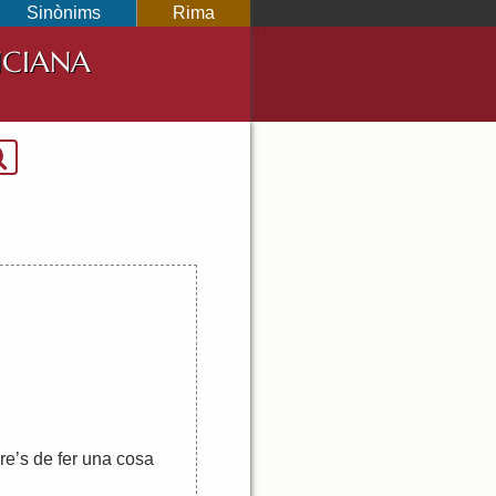
Sinònims
Rima
NCIANA
re
’
s
de
fer
una
cosa