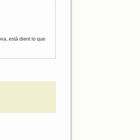
ova
,
està
dient
lo
que