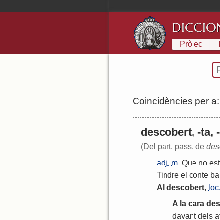
DICCIO
Pròlec
Coincidències per a
descobert, -ta, -
(Del part. pass. de
des
adj.
m.
Que
no
es
Tindre
el
conte
ba
Al
descobert
,
loc
A
la
cara
des
davant
dels
a