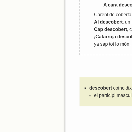
A
cara
desco
Carent
de
coberta
Al
descobert
,
un
Cap
descobert
,
c
¡
Catarroja
desco
ya
sap
tot
lo
món
.
descobert
coincidix
el participi mascu