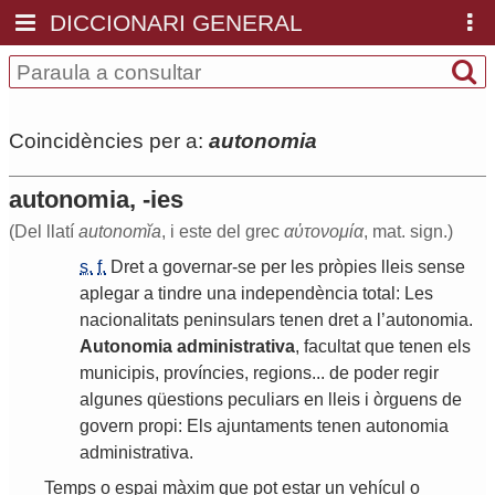
DICCIONARI GENERAL
Coincidències per a:
autonomia
autonomia, -ies
(Del llatí
autonomĭa
, i este del grec
αὐτονομία
, mat. sign.)
s.
f.
Dret
a
governar
-
se
per
les
pròpies
lleis
sense
aplegar
a
tindre
una
independència
total
:
Les
nacionalitats
peninsulars
tenen
dret
a
l
’
autonomia
.
Autonomia
administrativa
,
facultat
que
tenen
els
municipis
,
províncies
,
regions
...
de
poder
regir
algunes
qüestions
peculiars
en
lleis
i
òrguens
de
govern
propi
:
Els
ajuntaments
tenen
autonomia
administrativa
.
Temps
o
espai
màxim
que
pot
estar
un
vehícul
o