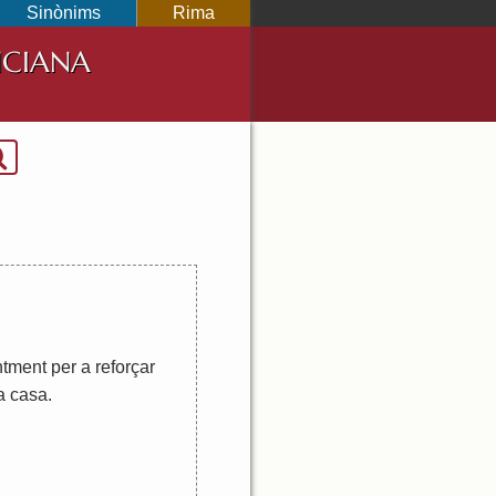
Sinònims
Rima
NCIANA
ntment
per
a
reforçar
a
casa
.