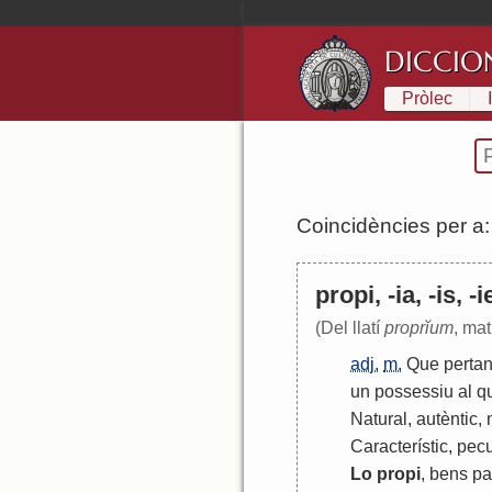
DICCIO
Pròlec
Coincidències per a
propi, -ia, -is, -i
(Del llatí
proprĭum
, mat
adj.
m.
Que
perta
un
possessiu
al
q
Natural
,
autèntic
,
Característic
,
pecu
Lo
propi
,
bens
pa