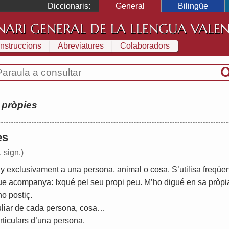
Diccionaris:
General
Bilingüe
NARI GENERAL DE LA LLENGUA VALE
Instruccions
Abreviatures
Colaboradors
:
pròpies
es
. sign.)
ny
exclusivament
a
una
persona
,
animal
o
cosa
.
S
’
utilisa
freqüe
ue
acompanya
:
Ixqué
pel
seu
propi
peu
.
M
’
ho
digué
en
sa
pròpi
no
postiç
.
liar
de
cada
persona
,
cosa
…
rticulars
d
’
una
persona
.