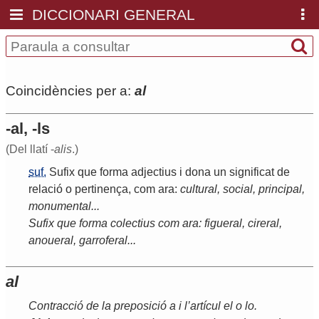
DICCIONARI GENERAL
Coincidències per a:
al
-al, -ls
(Del llatí -
alis
.)
suf.
Sufix
que
forma
adjectius
i
dona
un
significat
de
relació
o
pertinença
,
com
ara
:
cultural
,
social
,
principal
,
monumental
...
Sufix
que
forma
colectius
com
ara
:
figueral
,
cireral
,
anoueral
,
garroferal
...
al
Contracció
de
la
preposició
a
i
l
’
artícul
el
o
lo
.