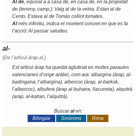
Al
de
,
equival
a
a
casa
de
,
en
casa
de
,
en
la
propietat
de
(
terreny
,
camp
.)
:
Vaig
al
de
la
veïna
.
Estan
al
de
Cento
.
Estava
al
de
Tomàs
collint
tomates
.
Al
més
infinitiu
,
indica
el
moment
concret
en
que
es
fa
l
’
acció
:
Al
passar
saludeu
.
al-
(De l’artícul àrap
al
.)
Est
artícul
àrap
ha
quedat
aglutinat
en
moltes
paraules
valencianes
d
’
orige
aràbic
,
com
ara
:
albargina
(
àrap
,
al
-
badingana
,
l
’
albargina
),
albercoc
(
àrap
,
al
-
barkok
,
l
’
albercoc
),
albufera
(
àrap
al
-
buhaira
,
llacuneta
),
alquitrà
(
arap
,
al
-
katran
,
l
’
alquitrà
).
Buscar
al
en:
Bilingüe
Sinònims
Rima