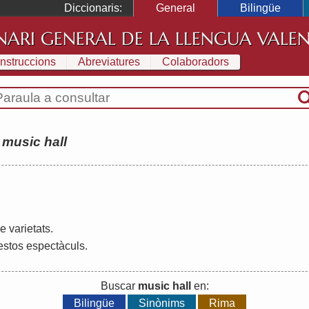
Diccionaris:
General
Bilingüe
NARI GENERAL DE LA LLENGUA VALE
Instruccions
Abreviatures
Colaboradors
:
music hall
e
varietats
.
estos
espectàculs
.
Buscar
music hall
en:
Bilingüe
Sinònims
Rima