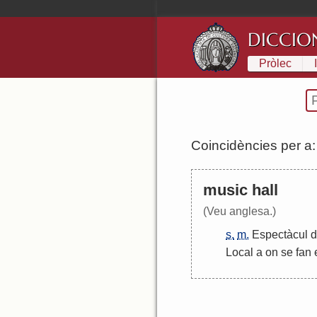
DICCIO
Pròlec
Coincidències per a
music hall
(Veu anglesa.)
s.
m.
Espectàcul
d
Local
a
on
se
fan