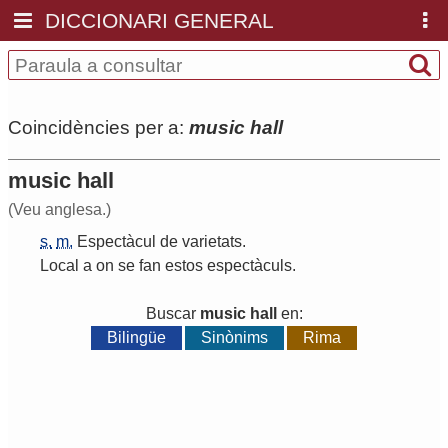
DICCIONARI GENERAL
Coincidències per a:
music hall
music hall
(Veu anglesa.)
s.
m.
Espectàcul
de
varietats
.
Local
a
on
se
fan
estos
espectàculs
.
Buscar
music hall
en:
Bilingüe
Sinònims
Rima