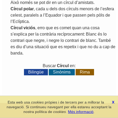
Això
només
se
pot
dir
en
un
círcul
d
’
amistats
.
Círcul
polar
,
cada
u
dels
dos
círculs
menors
de
l
’
esfera
celest
,
paralels
a
l
’
Equador
i
que
passen
pels
pòls
de
l
’
Eclíptica
.
Círcul
viciós
,
erro
que
es
comet
quan
una
cosa
s
’
explica
per
la
contrària
recíprocament
:
Blanc
és
lo
contrari
que
negre
,
i
negre
lo
contrari
de
blanc
.
També
es
diu
d
’
una
situació
que
es
repetix
i
que
no
du
a
cap
de
banda
.
Buscar
Círcul
en:
Bilingüe
Sinònims
Rima
Esta web usa
cookies
pròpies i de tercers per a millorar la
X
navegació. Si continueu navegant per ella estareu acceptant la
Secció de Llengua i Lliteratura Valencianes
-
Real Acadèmia de
nostra política de
cookies
.
Més informació
.
Cultura Valenciana
-
Política de privacitat