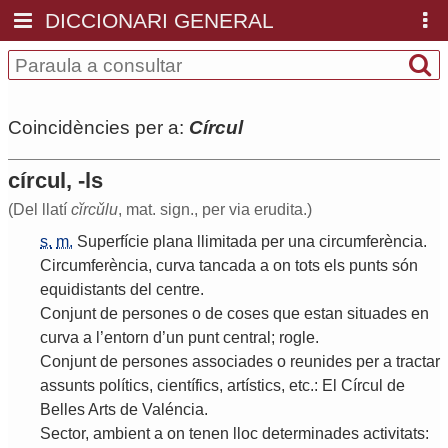
DICCIONARI GENERAL
Coincidències per a:
Círcul
círcul, -ls
(Del llatí
cĭrcǔlu
, mat. sign., per via erudita.)
s.
m.
Superfície
plana
llimitada
per
una
circumferència
.
Circumferència
,
curva
tancada
a
on
tots
els
punts
són
equidistants
del
centre
.
Conjunt
de
persones
o
de
coses
que
estan
situades
en
curva
a
l
’
entorn
d
’
un
punt
central
;
rogle
.
Conjunt
de
persones
associades
o
reunides
per
a
tractar
assunts
polítics
,
científics
,
artístics
,
etc
.:
El
Círcul
de
Belles
Arts
de
Valéncia
.
Sector
,
ambient
a
on
tenen
lloc
determinades
activitats
: