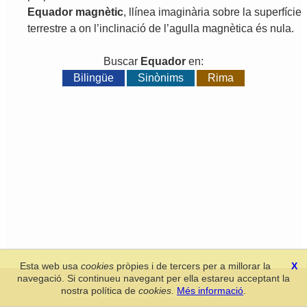
Equador
magnètic
,
llínea
imaginària
sobre
la
superfície
terrestre
a
on
l
’
inclinació
de
l
’
agulla
magnètica
és
nula
.
Buscar
Equador
en:
Bilingüe
Sinònims
Rima
Esta web usa
cookies
pròpies i de tercers per a millorar la
X
navegació. Si continueu navegant per ella estareu acceptant la
Secció de Llengua i Lliteratura Valencianes
-
Real Acadèmia de
nostra política de
cookies
.
Més informació
.
Cultura Valenciana
-
Política de privacitat