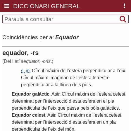
DICCIONARI GENERAL
Coincidències per a:
Equador
equador, -rs
(Del llatí
aequātor
,
-ōris
.)
s.
m.
Círcul
màxim
de
l
’
esfera
perpendicular
a
l
’
eix
.
Círcul
màxim
imaginari
de
l
’
esfera
terrestre
perpendicular
a
la
llínea
dels
pòls
.
Equador
galàctic
,
Astr
.
Círcul
màxim
de
l
’
esfera
celest
determinat
per
l
’
intersecció
d
’
esta
esfera
en
el
pla
perpendicular
de
l
’
eix
que
passa
pels
pòls
galàctics
.
Equador
celest
,
Astr
.
Círcul
màxim
de
l
’
esfera
celest
determinat
per
l
’
intersecció
d
’
esta
esfera
en
un
pla
perpendicular
de
l
’
eix
del
món
.