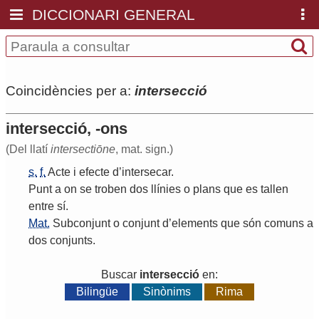
DICCIONARI GENERAL
Coincidències per a:
intersecció
intersecció, -ons
(Del llatí
intersectiōne
, mat. sign.)
s.
f.
Acte
i
efecte
d
’
intersecar
.
Punt
a
on
se
troben
dos
llínies
o
plans
que
es
tallen
entre
sí
.
Mat.
Subconjunt
o
conjunt
d
’
elements
que
són
comuns
a
dos
conjunts
.
Buscar
intersecció
en:
Bilingüe
Sinònims
Rima