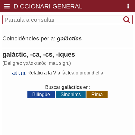
DICCIONARI GENERAL
Coincidències per a:
galàctics
galàctic, -ca, -cs, -iques
(Del grec γαλακ­τικός, mat. sign.)
adj.
m.
Relatiu
a
la
Via
làctea
o
propi
d
’
ella
.
Buscar
galàctics
en:
Bilingüe
Sinònims
Rima