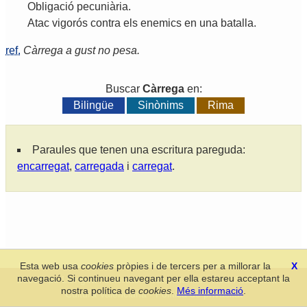
Obligació
pecuniària
.
Atac
vigorós
contra
els
enemics
en
una
batalla
.
ref.
Càrrega a gust no pesa.
Buscar
Càrrega
en:
Bilingüe
Sinònims
Rima
Paraules que tenen una escritura pareguda:
encarregat
,
carregada
i
carregat
.
Esta web usa
cookies
pròpies i de tercers per a millorar la
X
navegació. Si continueu navegant per ella estareu acceptant la
Secció de Llengua i Lliteratura Valencianes
-
Real Acadèmia de
nostra política de
cookies
.
Més informació
.
Cultura Valenciana
-
Política de privacitat