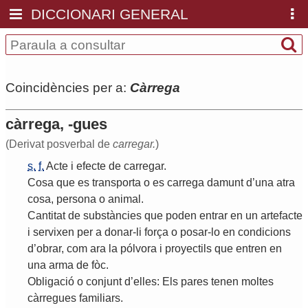
DICCIONARI GENERAL
Coincidències per a:
Càrrega
càrrega, -gues
(Derivat posverbal de
carregar.
)
s.
f.
Acte
i
efecte
de
carregar
.
Cosa
que
es
transporta
o
es
carrega
damunt
d
’
una
atra
cosa
,
persona
o
animal
.
Cantitat
de
substàncies
que
poden
entrar
en
un
artefacte
i
servixen
per
a
donar
-
li
força
o
posar
-
lo
en
condicions
d
’
obrar
,
com
ara
la
pólvora
i
proyectils
que
entren
en
una
arma
de
fòc
.
Obligació
o
conjunt
d
’
elles
:
Els
pares
tenen
moltes
càrregues
familiars
.