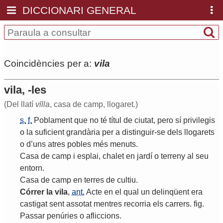
DICCIONARI GENERAL
Coincidències per a:
vila
vila, -les
(Del llatí
vīlla
, casa de camp, llogaret.)
s.
f.
Poblament
que
no
té
títul
de
ciutat
,
pero
sí
privilegis
o
la
suficient
grandària
per
a
distinguir
-
se
dels
llogarets
o
d
’
uns
atres
pobles
més
menuts
.
Casa
de
camp
i
esplai
,
chalet
en
jardí
o
terreny
al
seu
entorn
.
Casa
de
camp
en
terres
de
cultiu
.
Córrer
la
vila
,
ant.
Acte
en
el
qual
un
delinqüent
era
castigat
sent
assotat
mentres
recorria
els
carrers
.
fig
.
Passar
penúries
o
afliccions
.