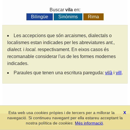
Buscar
vila
en:
Bilingüe
Sinònims
Rima
Les accepcions que són arcaismes, dialectals o
localismes estan indicades per les abreviatures
ant.
,
dialect.
i
local.
respectivament. En eixos casos és
recomanable considerar l'us de les formes modernes
indicades.
Paraules que tenen una escritura pareguda:
vilà
i
vill
.
Esta web usa
cookies
pròpies i de tercers per a millorar la
X
navegació. Si continueu navegant per ella estareu acceptant la
Secció de Llengua i Lliteratura Valencianes
-
Real Acadèmia de
nostra política de
cookies
.
Més informació
.
Cultura Valenciana
-
Política de privacitat