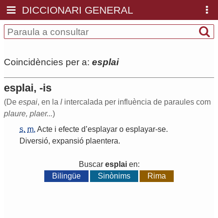
DICCIONARI GENERAL
Coincidències per a:
esplai
esplai, -is
(De
espai
, en la
l
intercalada per influència de paraules com
plaure, plaer...
)
s.
m.
Acte
i
efecte
d
’
esplayar
o
esplayar
-
se
.
Diversió
,
expansió
plaentera
.
Buscar
esplai
en:
Bilingüe
Sinònims
Rima