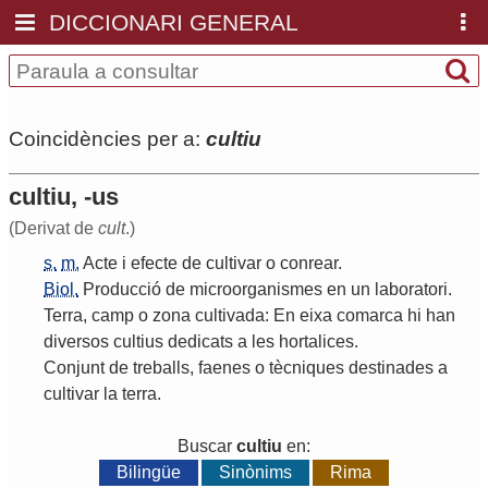
DICCIONARI GENERAL
Coincidències per a:
cultiu
cultiu, -us
(Derivat de
cult
.)
s.
m.
Acte
i
efecte
de
cultivar
o
conrear
.
Biol.
Producció
de
microorganismes
en
un
laboratori
.
Terra
,
camp
o
zona
cultivada
:
En
eixa
comarca
hi
han
diversos
cultius
dedicats
a
les
hortalices
.
Conjunt
de
treballs
,
faenes
o
tècniques
destinades
a
cultivar
la
terra
.
Buscar
cultiu
en:
Bilingüe
Sinònims
Rima