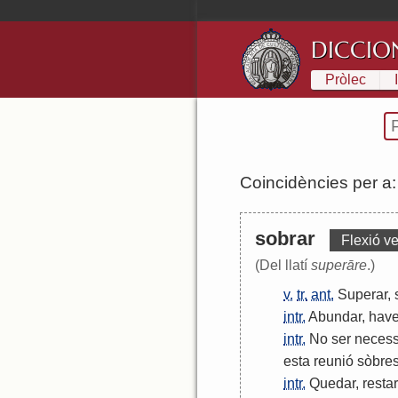
DICCIO
Pròlec
Coincidències per a
sobrar
Flexió ve
(Del llatí
superāre
.)
v.
tr.
ant.
Superar
,
intr.
Abundar
,
have
intr.
No
ser
necess
esta
reunió
sòbre
intr.
Quedar
,
restar