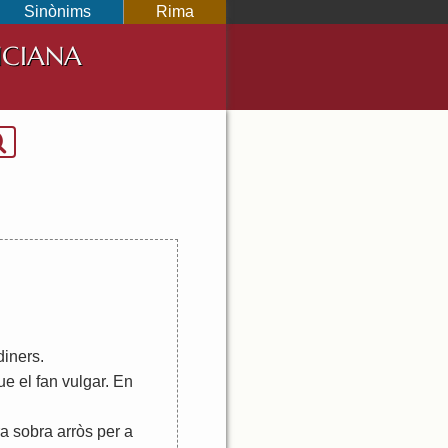
Sinònims
Rima
NCIANA
diners
.
ue
el
fan
vulgar
.
En
ra
sobra
arròs
per
a