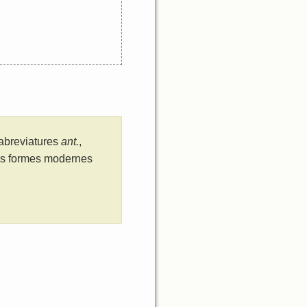
 abreviatures
ant.
,
les formes modernes