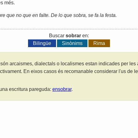
es
més
.
e que no que en falte. De lo que sobra, se fa la festa.
Buscar
sobrar
en:
Bilingüe
Sinònims
Rima
són arcaismes, dialectals o localismes estan indicades per les
ctivament. En eixos casos és recomanable considerar l'us de 
una escritura pareguda:
ensobrar
.