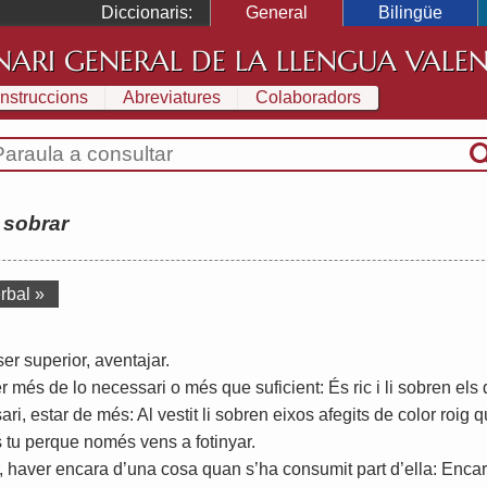
Diccionaris:
General
Bilingüe
NARI GENERAL DE LA LLENGUA VALE
Instruccions
Abreviatures
Colaboradors
:
sobrar
rbal »
ser
superior
,
aventajar
.
r
més
de
lo
necessari
o
més
que
suficient
:
És
ric
i
li
sobren
els
ari
,
estar
de
més
:
Al
vestit
li
sobren
eixos
afegits
de
color
roig
q
s
tu
perque
només
vens
a
fotinyar
.
,
haver
encara
d
’
una
cosa
quan
s
’
ha
consumit
part
d
’
ella
:
Enca