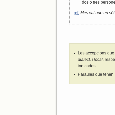
dos
o
tres
person
ref.
Més val que en sòbr
Les accepcions que 
dialect.
i
local.
respe
indicades.
Paraules que tenen 