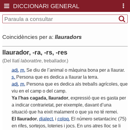
DICCIONARI GENERAL
Coincidències per a:
llauradors
llaurador, -ra, -rs, -res
(Del llatí
laboratōre
, treballador.)
adj.
m.
Se
diu
de
l
’
animal
o
màquina
bona
per
a
llaurar
.
s.
Persona
que
es
dedica
a
llaurar
la
terra
.
adj.
m.
Persona
que
es
dedica
als
treballs
agrícoles
,
que
viu
en
el
camp
o
del
camp
.
Ya
l
’
has
cagada
,
llaurador
,
expressió
que
es
gasta
per
a
indicar
contrarietat
,
per
eixemple
,
davant
d
’
una
situació
que
ha
eixit
malament
o
que
ya
no
té
remei
.
El
llaurador
,
dialect.
i
coloq.
El
número
setantacinc
(75)
en
rifes
,
sortejos
,
loteries
i
jocs
.
En
uns
atres
lloc
se
li