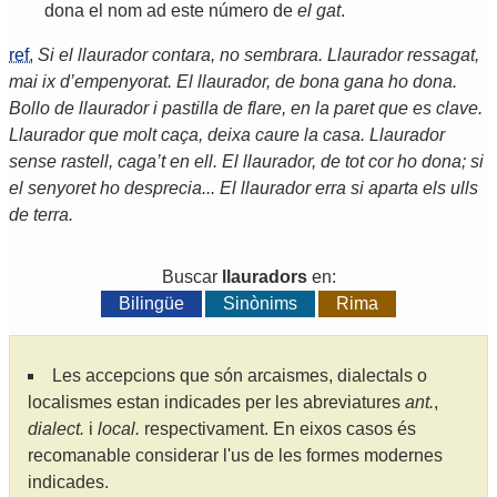
dona
el
nom
ad
este
número
de
el
gat
.
ref.
Si el llaurador contara, no sembrara. Llaurador ressagat,
mai ix d’empenyorat. El llaurador, de bona gana ho dona.
Bollo de llaurador i pastilla de flare, en la paret que es clave.
Llaurador que molt caça, deixa caure la casa. Llaurador
sense rastell, caga’t en ell. El llaurador, de tot cor ho dona; si
el senyoret ho desprecia... El llaurador erra si aparta els ulls
de terra.
Buscar
llauradors
en:
Bilingüe
Sinònims
Rima
Les accepcions que són arcaismes, dialectals o
localismes estan indicades per les abreviatures
ant.
,
dialect.
i
local.
respectivament. En eixos casos és
recomanable considerar l'us de les formes modernes
indicades.