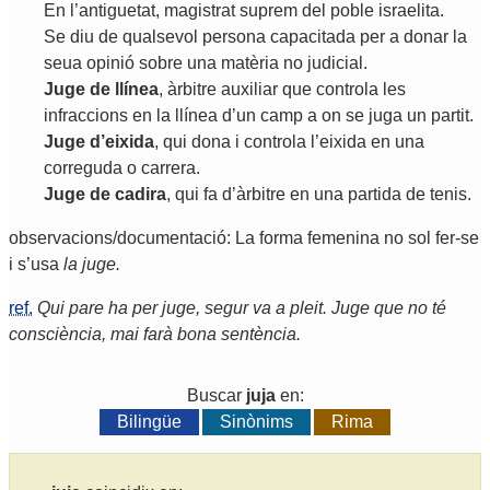
En
l
’
antiguetat
,
magistrat
suprem
del
poble
israelita
.
Se
diu
de
qualsevol
persona
capacitada
per
a
donar
la
seua
opinió
sobre
una
matèria
no
judicial
.
Juge
de
llínea
,
àrbitre
auxiliar
que
controla
les
infraccions
en
la
llínea
d
’
un
camp
a
on
se
juga
un
partit
.
Juge
d
’
eixida
,
qui
dona
i
controla
l
’
eixida
en
una
correguda
o
carrera
.
Juge
de
cadira
,
qui
fa
d
’
àrbitre
en
una
partida
de
tenis
.
observacions/documentació: La forma femenina no sol fer-se
i s’usa
la juge.
ref.
Qui pare ha per juge, segur va a pleit. Juge que no té
consciència, mai farà bona sentència.
Buscar
juja
en:
Bilingüe
Sinònims
Rima