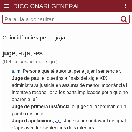
DICCIONARI GENERAL
Coincidències per a:
juja
juge, -uja, -es
(Del llatí
iūdĭce
, mat. sign.)
s.
m.
Persona
que
té
autoritat
per
a
jujar
i
sentenciar
.
Juge
de
pau
,
el
que
fins
a
finals
del
sigle
XIX
administrava
justícia
en
assunts
de
menor
importància
i
intentava
reconciliar
a
les
parts
implicades
per
a
que
no
anaren
a
juí
.
Juge
de
primera
instància
,
el
juge
titular
ordinari
d
’
un
partit
o
districte
.
Juge
d
’
apelacions
,
ant.
Juge
superior
davant
del
qual
s
’
apelaven
les
sentències
dels
inferiors
.