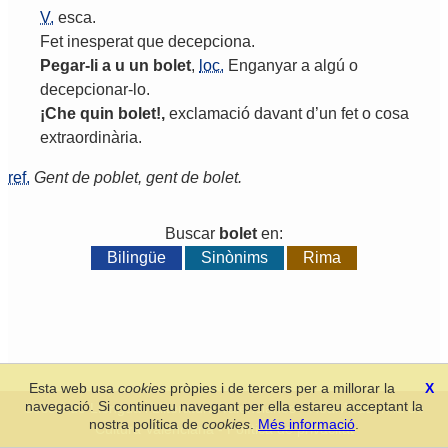
V.
esca
.
Fet
inesperat
que
decepciona
.
Pegar
-
li
a
u
un
bolet
,
loc.
Enganyar
a
algú
o
decepcionar
-
lo
.
¡
Che
quin
bolet
!,
exclamació
davant
d
’
un
fet
o
cosa
extraordinària
.
ref.
Gent de poblet, gent de bolet.
Buscar
bolet
en:
Bilingüe
Sinònims
Rima
Esta web usa
cookies
pròpies i de tercers per a millorar la
X
navegació. Si continueu navegant per ella estareu acceptant la
Secció de Llengua i Lliteratura Valencianes
-
Real Acadèmia de
nostra política de
cookies
.
Més informació
.
Cultura Valenciana
-
Política de privacitat