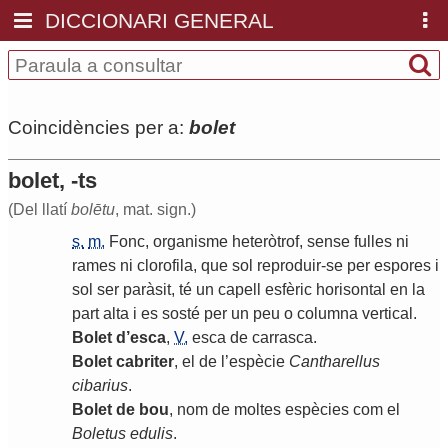
DICCIONARI GENERAL
Coincidències per a:
bolet
bolet, -ts
(Del llatí
bolētu
, mat. sign.)
s.
m.
Fonc
,
organisme
heteròtrof
,
sense
fulles
ni
rames
ni
clorofila
,
que
sol
reproduir
-
se
per
espores
i
sol
ser
paràsit
,
té
un
capell
esfèric
horisontal
en
la
part
alta
i
es
sosté
per
un
peu
o
columna
vertical
.
Bolet
d
’
esca
,
V.
esca
de
carrasca
.
Bolet
cabriter
,
el
de
l
’
espècie
Cantharellus
cibarius
.
Bolet
de
bou
,
nom
de
moltes
espècies
com
el
Boletus
edulis
.