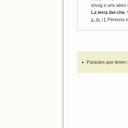
enuig
o
uns
atres
La
terra
del
che
,
s.
m.
i
f.
Persona
v
Paraules que tenen 