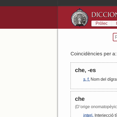
DICCIO
Pròlec
Coincidències per a
che, -es
s.
f.
Nom
del
dígra
che
(D’orige onomatopèyic
interj.
Interjecció
t