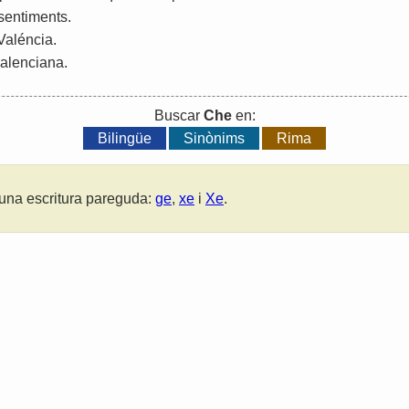
sentiments
.
Valéncia
.
alenciana
.
Buscar
Che
en:
Bilingüe
Sinònims
Rima
una escritura pareguda:
ge
,
xe
i
Xe
.