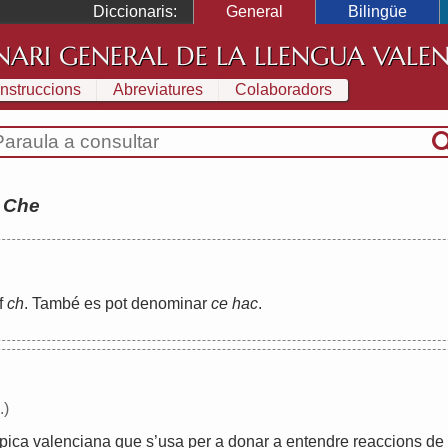
Diccionaris:
General
Bilingüe
NARI GENERAL DE LA LLENGUA VALE
Instruccions
Abreviatures
Colaboradors
:
Che
f
ch
.
També
es
pot
denominar
ce
hac
.
.)
ípica
valenciana
que
s
’
usa
per
a
donar
a
entendre
reaccions
de