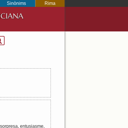
Sinònims
Rima
NCIANA
sorpresa
,
entusiasme
,