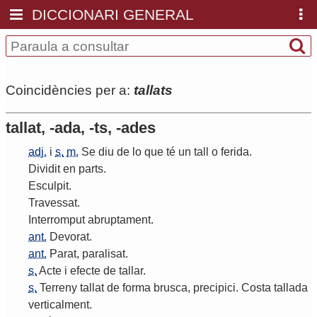
DICCIONARI GENERAL
Coincidències per a:
tallats
tallat, -ada, -ts, -ades
adj.
i
s.
m.
Se
diu
de
lo
que
té
un
tall
o
ferida
.
Dividit
en
parts
.
Esculpit
.
Travessat
.
Interromput
abruptament
.
ant.
Devorat
.
ant.
Parat
,
paralisat
.
s.
Acte
i
efecte
de
tallar
.
s.
Terreny
tallat
de
forma
brusca
,
precipici
.
Costa
tallada
verticalment
.