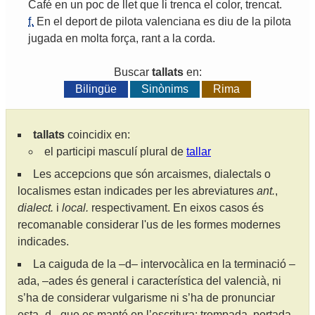
Café
en
un
poc
de
llet
que
li
trenca
el
color
,
trencat
.
f.
En
el
deport
de
pilota
valenciana
es
diu
de
la
pilota
jugada
en
molta
força
,
rant
a
la
corda
.
Buscar
tallats
en:
Bilingüe
Sinònims
Rima
tallats
coincidix en:
el participi masculí plural de
tallar
Les accepcions que són arcaismes, dialectals o
localismes estan indicades per les abreviatures
ant.
,
dialect.
i
local.
respectivament. En eixos casos és
recomanable considerar l'us de les formes modernes
indicades.
La caiguda de la –d– intervocàlica en la terminació –
ada, –ades és general i característica del valencià, ni
s’ha de considerar vulgarisme ni s’ha de pronunciar
esta -d-, que es manté en l’escritura; trompada, portada,