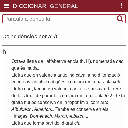
DICCIONARI GENERAL
Coincidències per a:
h
h
Octava
lletra
de
l
’
alfabet
valencià
(
h
,
H
),
nomenada
hac
i
que
és
muda
.
Lletra
que
en
valencià
antic
indicava
la
no
diftongació
entre
dos
vocals
contigües
,
com
ara
en
la
paraula
vehí
.
Lletra
que
,
també
en
valencià
antic
,
se
posava
darrere
de
la
c
final
de
paraula
,
com
ara
en
la
paraula
fòch
.
Esta
grafia
hui
es
conserva
en
la
toponímia
,
com
ara
:
Albuixech
,
Alberich
...
També
es
conserva
en
els
llinages
:
Doménech
,
March
,
Albiach
...
Lletra
que
forma
part
del
dígraf
ch
.