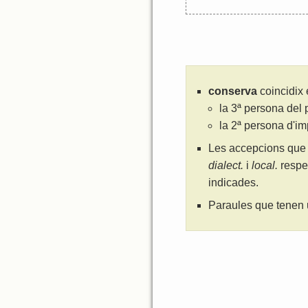
conserva
coincidix 
la 3ª persona del 
la 2ª persona d'i
Les accepcions que 
dialect.
i
local.
respe
indicades.
Paraules que tenen 