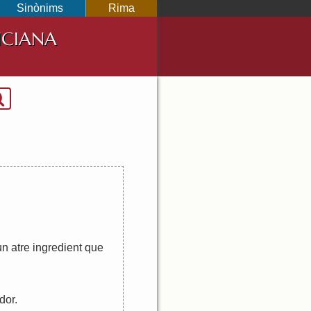
Sinònims
Rima
NCIANA
un
atre
ingredient
que
dor
.