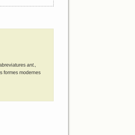
 abreviatures
ant.
,
les formes modernes