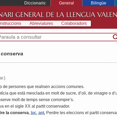
Diccionaris:
General
Bilingüe
NARI GENERAL DE LA LLENGUA VALE
Instruccions
Abreviatures
Colaboradors
:
conserva
ar.
)
p
de
persones
que
realisen
accions
comunes
.
tícia
que
està
mesclada
en
molt
de
sucre
,
d
’
oli
,
de
vinagre
o
d
’
nserve
molt
de
temps
sense
corrompre
’
s
.
va
en
el
sigle
XX
al
partit
conservador
.
dre
la
conserva
,
loc.
ant.
Perdre
les
eleccions
el
partit
conserva