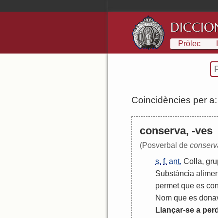
DICCIO
Pròlec
Coincidències per a
conserva, -ves
(Posverbal de
conserv
s.
f.
ant.
Colla
,
gru
Substància
alimen
permet
que
es
co
Nom
que
es
dona
Llançar
-
se
a
per