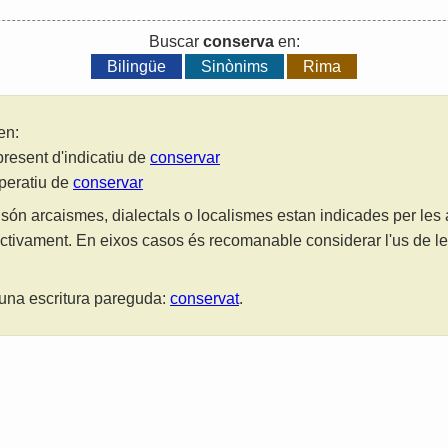
Buscar
conserva
en:
Bilingüe
Sinònims
Rima
en:
present d'indicatiu de
conservar
mperatiu de
conservar
són arcaismes, dialectals o localismes estan indicades per les
ctivament. En eixos casos és recomanable considerar l'us de 
una escritura pareguda:
conservat
.