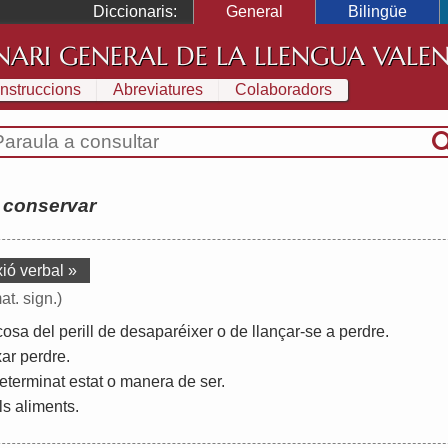
Diccionaris:
General
Bilingüe
NARI GENERAL DE LA LLENGUA VALE
Instruccions
Abreviatures
Colaboradors
:
conservar
ió verbal »
at. sign.)
cosa
del
perill
de
desaparéixer
o
de
llançar
-
se
a
perdre
.
xar
perdre
.
eterminat
estat
o
manera
de
ser
.
ls
aliments
.