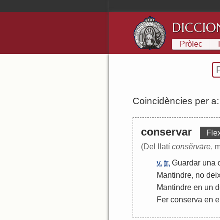
DICCIO
Pròlec
Coincidències per a
conservar
Flex
(Del llatí
consĕrvāre
, m
v.
tr.
Guardar
una
Mantindre
,
no
dei
Mantindre
en
un
d
Fer
conserva
en
e