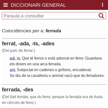
DICCIONARI GENERAL
Coincidències per a:
ferrada
ferrat, -ada, -ts, -ades
(Del part. de
ferrar
.)
adj.
m.
Que
té
ferros
o
està
adornat
en
ferro
:
Guardava
els
diners
en
una
arca
ferrada
.
ant.
Subjectat
en
cadenes
o
grillons
,
encadenat
.
Se
diu
de
la
cavalleria
o
animal
vacú
que
du
ferradures
.
ferrada, -des
(Del llatí
ferrāta
, que du ferro, perque la ferrada era de fusta
en cércols de ferro.)