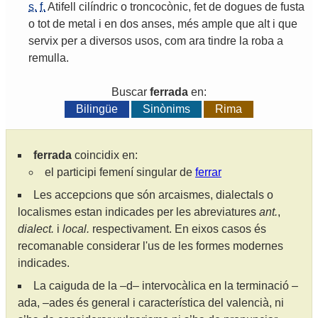
s.
f.
Atifell
cilíndric
o
troncocònic
,
fet
de
dogues
de
fusta
o
tot
de
metal
i
en
dos
anses
,
més
ample
que
alt
i
que
servix
per
a
diversos
usos
,
com
ara
tindre
la
roba
a
remulla
.
Buscar
ferrada
en:
Bilingüe
Sinònims
Rima
ferrada
coincidix en:
el participi femení singular de
ferrar
Les accepcions que són arcaismes, dialectals o
localismes estan indicades per les abreviatures
ant.
,
dialect.
i
local.
respectivament. En eixos casos és
recomanable considerar l'us de les formes modernes
indicades.
La caiguda de la –d– intervocàlica en la terminació –
ada, –ades és general i característica del valencià, ni