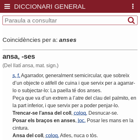
DICCIONARI GENERAL
Coincidències per a:
anses
ansa, -ses
(Del llatí
ansa
, mat. sign.)
s.
f.
Agarrador
,
generalment
semicircular
,
que
sobreïx
d
’
un
objecte
o
atifell
de
cuina
i
que
servix
per
a
agarrar
-
lo
o
subjectar
-
lo
:
La
paella
té
dos
anses
.
Peça
que
va
d
’
un
extrem
a
l
’
atre
del
clau
del
palmito
,
en
la
part
inferior
,
i
que
servix
per
a
poder
penjar
-
lo
.
Trencar
-
se
l
’
ansa
del
coll
,
coloq.
Desnucar
-
se
.
Posar
els
braços
en
anses
,
loc.
Posar
les
mans
en
la
cintura
.
Ansa
del
coll
,
coloq.
Atles
,
nuca
o
tòs
.