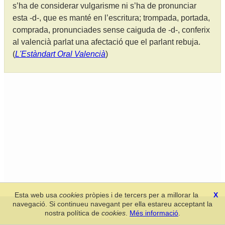
s’ha de considerar vulgarisme ni s’ha de pronunciar
esta -d-, que es manté en l’escritura; trompada, portada,
comprada, pronunciades sense caiguda de -d-, conferix
al valencià parlat una afectació que el parlant rebuja.
(
L'Estàndart Oral Valencià
)
Esta web usa
cookies
pròpies i de tercers per a millorar la
X
navegació. Si continueu navegant per ella estareu acceptant la
Secció de Llengua i Lliteratura Valencianes
-
Real Acadèmia de
nostra política de
cookies
.
Més informació
.
Cultura Valenciana
-
Política de privacitat