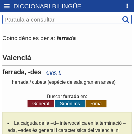
DICCIONARI BILINGÜE
Coincidències per a:
ferrada
Valencià
ferrada, -des
subs.
f.
herrada
/
cubeta
(espècie de safa gran en anses)
.
Buscar
ferrada
en:
General
Sinònims
Rima
La caiguda de la –d– intervocàlica en la terminació –
ada, –ades és general i característica del valencià, ni