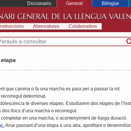
Diccionaris:
General
Bilingüe
NARI GENERAL DE LA LLENGUA VALE
Instruccions
Abreviatures
Colaboradors
:
etapa
ent
que
camina
o
fa
una
marcha
es
para
per
a
passar
la
nit
.
recorregut
determinat
.
dolescència
té
diverses
etapes
.
Estudiarem
dos
etapes
de
l
’
hist
s
dos
llocs
d
’
una
marcha
o
recorregut
.
completar
en
una
marcha
,
o
acontenyiment
de
llarga
duració
.
oc.
Anar
passant
d
’
una
etapa
a
una
atra
,
aprofitant
o
desenrollan