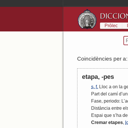
DICCIO
Pròlec
Coincidències per a
etapa, -pes
s.
f.
Lloc
a
on
la
g
Part
del
camí
d
’
un
Fase
,
periodo
:
L
’
a
Distància
entre
el
Espai
que
s
’
ha
de
Cremar
etapes
,
l