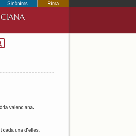
Sinònims
Rima
NCIANA
òria
valenciana
.
t
cada
una
d
’
elles
.