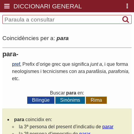
DICCIONARI GENERAL
Coincidències per a:
para
para-
pref.
Prefix
d
’
orige
grec
que
significa
junt
a
,
i
que
forma
neologismes
i
tecnicismes
con
ara
parafàsia
,
parafonia
,
etc
.
Buscar
para
en:
Bilingüe
Sinònims
Rima
para
coincidix en:
la 3ª persona del present d'indicatiu de
parar
la 2ª persona d'imperatiu de
parar