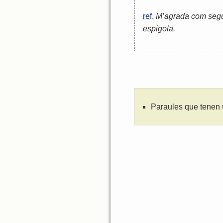
ref.
M’agrada com segue
espigola.
Paraules que tenen 