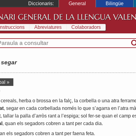
Diccionaris:
General
Bilingüe
NARI GENERAL DE LA LLENGUA VALE
Instruccions
Abreviatures
Colaboradors
:
segar
bal »
)
cereals
,
herba
o
brossa
en
la
falç
,
la
corbella
o
una
atra
ferram
at
,
segar
en
cada
corbellada
només
lo
que
s
’
agarra
en
l
’
atra
m
t
,
tallar
la
palla
d
’
arròs
rant
a
l
’
espiga
;
sol
fer
-
se
quan
el
camp
e
al
,
quan
els
segadors
cobren
a
tant
per
cada
dia
.
an
els
segadors
cobren
a
tant
per
faena
feta
.