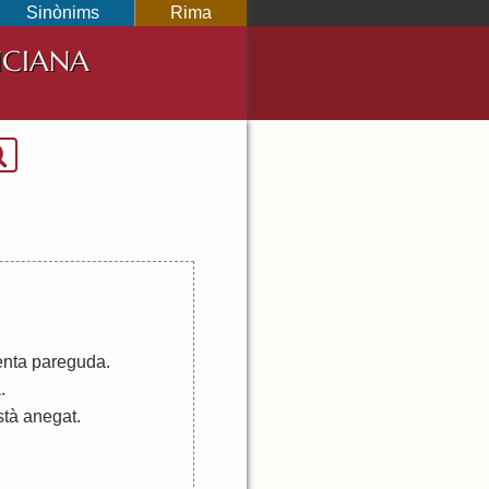
Sinònims
Rima
NCIANA
enta
pareguda
.
à
.
stà
anegat
.