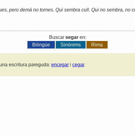
s, pero demà no tornes. Qui sembra cull. Qui no sembra, no cul
Buscar
segar
en:
Bilingüe
Sinònims
Rima
una escritura pareguda:
encegar
i
cegar
.