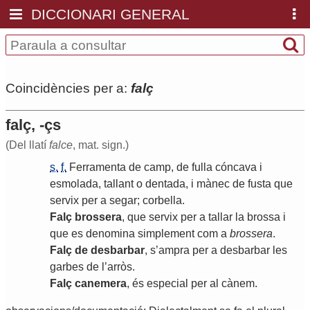
DICCIONARI GENERAL
Coincidències per a:
falç
falç, -çs
(Del llatí
falce
, mat. sign.)
s.
f.
Ferramenta
de
camp
,
de
fulla
cóncava
i
esmolada
,
tallant
o
dentada
,
i
mànec
de
fusta
que
servix
per
a
segar
;
corbella
.
Falç
brossera
,
que
servix
per
a
tallar
la
brossa
i
que
es
denomina
simplement
com
a
brossera
.
Falç
de
desbarbar
,
s
’
ampra
per
a
desbarbar
les
garbes
de
l
’
arròs
.
Falç
canemera
,
és
especial
per
al
cànem
.