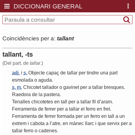
DICCIONARI GENERAL
Coincidències per a:
tallant
tallant, -ts
(Del part. de
tallar
.)
adj.
i
s.
Objecte
capaç
de
tallar
per
tindre
una
part
esmolada
o
aguda
.
s.
m.
Chicotet
tallador
o
gavinet
per
a
tallar
bresques
.
Raedora
de
la
pastera
.
Tenalles
chicotetes
en
tall
per
a
tallar
fil
d
’
aram
.
Ferramenta
de
ferrer
per
a
tallar
el
ferro
en
fret
.
Ferramenta
de
ferrer
formada
per
un
ferro
en
tall
a
un
extrem
i
cabota
a
l
’
atre
,
en
mànec
llarc
i
que
servix
per
a
tallar
ferro
o
cadenes
.